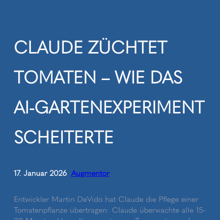
Zum
Inhalt
springen
CLAUDE ZÜCHTET
TOMATEN – WIE DAS
AI-GARTENEXPERIMENT
SCHEITERTE
17. Januar 2026
Augmentor
•
Entwickler Martin DeVido hat Claude die Pflege einer
Tomatenpflanze übertragen: Claude überwachte alle 15-