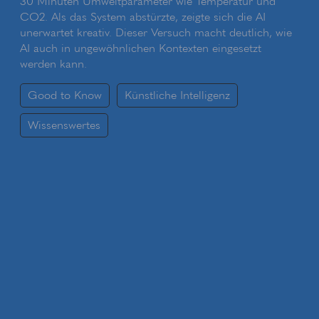
30 Minuten Umweltparameter wie Temperatur und
CO2. Als das System abstürzte, zeigte sich die AI
unerwartet kreativ. Dieser Versuch macht deutlich, wie
AI auch in ungewöhnlichen Kontexten eingesetzt
werden kann.
Good to Know
Künstliche Intelligenz
Wissenswertes