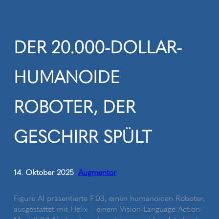
Zum
Inhalt
springen
DER 20.000-DOLLAR-
HUMANOIDE
ROBOTER, DER
GESCHIRR SPÜLT
14. Oktober 2025
Augmentor
•
Figure AI präsentierte F.03, einen humanoiden Roboter,
ausgestattet mit Helix – einem Vision-Language-Action-