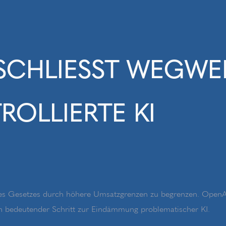
SCHLIESST WEGWEI
LLIERTE KI
es Gesetzes durch höhere Umsatzgrenzen zu begrenzen. OpenAI 
n bedeutender Schritt zur Eindämmung problematischer KI.