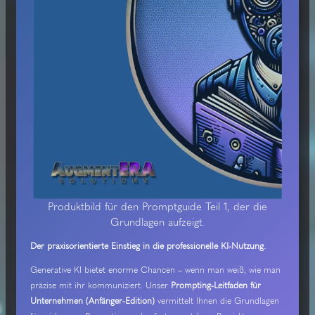
Produktbild für den Promptguide Teil 1, der die
Grundlagen aufzeigt.
Der praxisorientierte Einstieg in die professionelle KI-Nutzung.
Generative KI bietet enorme Chancen – wenn man weiß, wie man
präzise mit ihr kommuniziert. Unser
Prompting-Leitfaden für
Unternehmen (Anfänger-Edition)
vermittelt Ihnen die Grundlagen