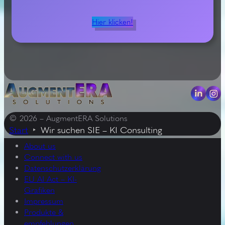
Hier klicken!
© 2026 – AugmentERA Solutions
Start
Wir suchen SIE – KI Consulting
About us
Connect with us
Datenschutzerklärung
EU AI Act – KI-
Grafiken
Impressum
Produkte &
empfehlungen