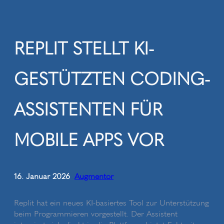
Zum
Inhalt
springen
REPLIT STELLT KI-
GESTÜTZTEN CODING-
ASSISTENTEN FÜR
MOBILE APPS VOR
16. Januar 2026
Augmentor
•
Replit hat ein neues KI-basiertes Tool zur Unterstützung
beim Programmieren vorgestellt. Der Assistent