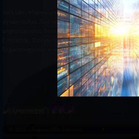
Ines Lee, ehemalige Wirtschaftsprofessorin und Co
dynamisches Ziel ist. Das „T-Shaped“-Modell besch
angrenzenden Bereichen (horizontaler Strich) verb
Empathie, Storytelling und die Orchestrierung ver
Ergänzungsrolle erkennen und ausbauen.
Start
Wissenswert
© 2026 – AugmentERA Solutions