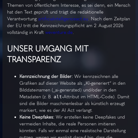
Themen von öffentlichem Interesse, es sei denn, ein Mensch
hat den Text geprüft und trägt die redaktionelle
Verantwortung
artificialintelligenceact.eu
. Nach dem Zeitplan
der EU tritt die Kennzeichnungspflicht am 2. August 2026
vollständig in Kraft
weventure.de
.
UNSER UMGANG MIT
TRANSPARENZ
Kennzeichnung der Bilder:
Wir kennzeichnen alle
Grafiken auf dieser Website als „KI‑generiert“ in den
Bilddateinamen (_ai-generated) und/oder in den
Metadaten (z. B.
alt
‑Attribut im HTML‑Code). Damit
sind die Bilder maschinenlesbar als künstlich erzeugt
markiert, wie es der AI Act verlangt.
Keine Deepfakes:
Wir erstellen keine Deepfakes und
vermeiden Inhalte, die reale Personen imitieren
könnten. Falls wir einmal eine realistische Darstellung
nutzen, weisen wir explizit darauf hin, dass die