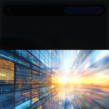
Connect with us
Ein großer Grund für gescheiterte KI-Einführungen sind unklare
Ziele und fehlende Kompetenzen. Die AI Training Checklist von
You.com zeigt typische Stolpersteine auf und hilft, ein
kompetentes Team aufzubauen, das KI-Investitionen effizient
nutzt. So lassen sich KI-Projekte gezielt und erfolgreich
vorantreiben.