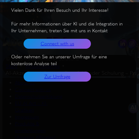
Vielen Dank für Ihren Besuch und Ihr Interesse!
Für mehr Informationen über KI und die Integration in
Ihr Unternehmen, treten Sie mit uns in Kontakt
Connect with us
Oder nehmen Sie an unserer Umfrage für eine
© 2026 – AugmentERA Solutions
kostenlose Analyse teil
Start
Wissenswertes
AI-Akzeptanz scheitert oft an fehlender Schulung – Pra
Zur Umfrage
About us
Connect with us
Datenschutzerklärung
EU AI Act – KI-
Grafiken
Impressum
Produkte &
empfehlungen
(Amazon Affiliates)