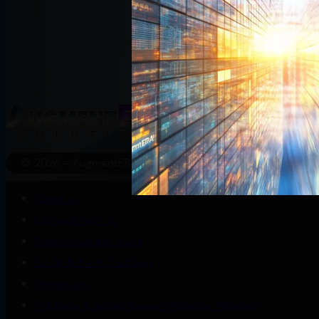
Start
Wissenswert
© 2026 – AugmentERA Solutions
About us
Connect with us
Datenschutzerklärung
EU AI Act – KI-Grafiken
Impressum
Produkte & empfehlungen (Amazon Affiliates)