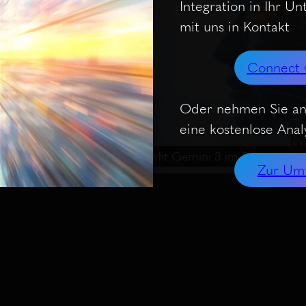
Integration in Ihr U
mit uns in Kontakt
Connect 
Oder nehmen Sie an
eine kostenlose Analy
es
AI-Codierung hautnah: Mit Gemini 3 im Browser ei
Zur Um