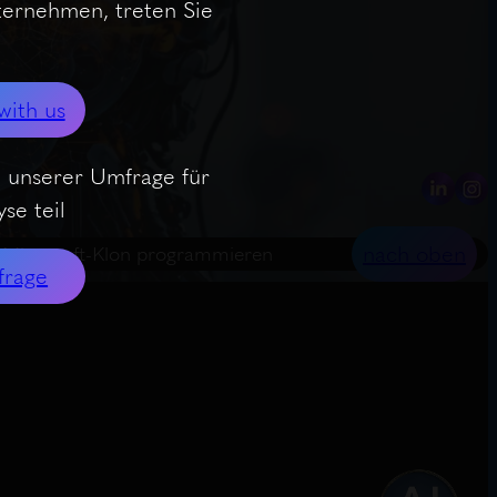
nternehmen, treten Sie
with us
 unserer Umfrage für
se teil
nach oben
n Minecraft-Klon programmieren
frage