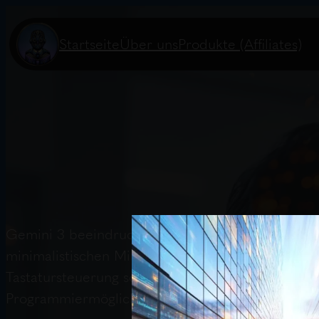
Startseite
Über uns
Produkte (Affiliates)
Gemini 3 beeindruckt mit seinen Programmierfähi
minimalistischen Minecraft-ähnlichen Voxel-Wor
Tastatursteuerung sowie Blockplatzierung und -e
Programmiermöglichkeiten dank KI.