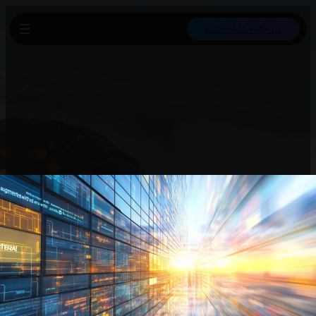
Connect with us
Nach den ernsten Nachrichten gibt es einen kreativen AI-Tipp:
Mit einem einfachen Prompt kannst du Fotos in ausgefallene
digitale Karikaturen verwandeln, die an Pixar, Unreal Engine und
stark stilisierte Zeichnungen erinnern. Das Ergebnis hebt
markante Gesichtszüge humorvoll hervor und kombiniert
realistische Details mit spielerischer Übertreibung, ideal für
Geburtstagskarten, Einladungen oder Meme. Du kannst dafür
Google Gemini oder ChatGPT verwenden und den Prompt