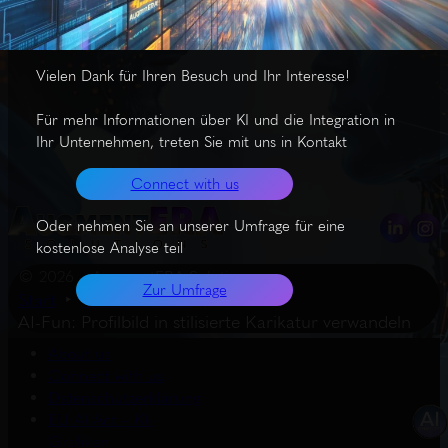
individuell anpassen, um deinen eigenen Stil zu erzielen.
Spaßfaktor garantiert!
Vielen Dank für Ihren Besuch und Ihr Interesse!
Für mehr Informationen über KI und die Integration in
Ihr Unternehmen, treten Sie mit uns in Kontakt
Connect with us
Oder nehmen Sie an unserer Umfrage für eine
kostenlose Analyse teil
© 2026 – AugmentERA Solutions
Zur Umfrage
Start
Wissenswertes
AI-Fun: Profilbild in stilisierte Karikatur verwandeln
About us
Connect with us
Datenschutzerklärung
EU AI Act – KI-
Grafiken