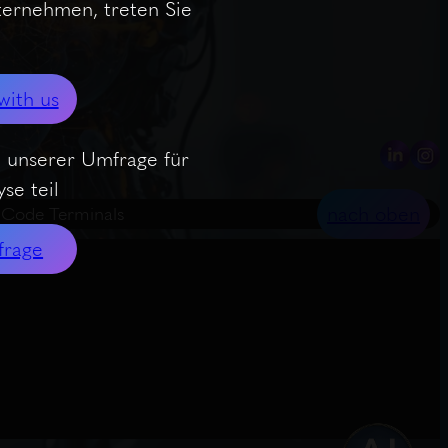
nternehmen, treten Sie
with us
 unserer Umfrage für
se teil
nach oben
e Code Terminals
frage