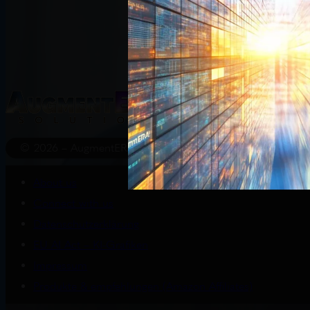
Start
Wissenswert
© 2026 – AugmentERA Solutions
About us
Connect with us
Datenschutzerklärung
EU AI Act – KI-Grafiken
Impressum
Produkte & empfehlungen (Amazon Affiliates)