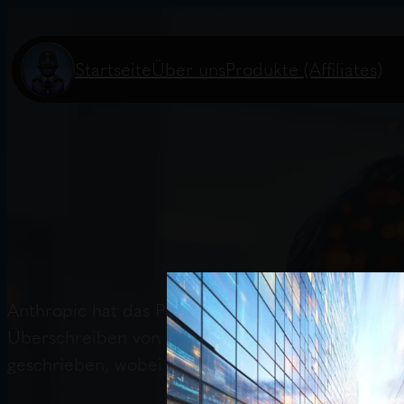
Startseite
Über uns
Produkte (Affiliates)
Anthropic hat das Problem des Flackerns von Si
Überschreiben von Text entstand. Die Lösung ba
geschrieben, wobei React weiterhin als Komponen