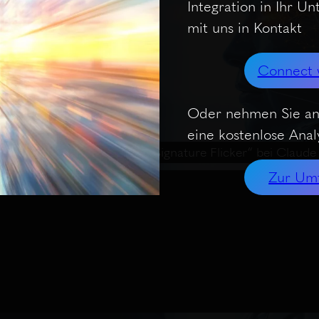
Integration in Ihr U
mit uns in Kontakt
Connect 
Oder nehmen Sie an
eine kostenlose Analy
es
Anthropic behebt das „Signature Flicker“ bei Claud
Zur Um