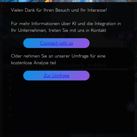
Vielen Dank für Ihren Besuch und Ihr Interesse!
Für mehr Informationen über KI und die Integration in
Ihr Unternehmen, treten Sie mit uns in Kontakt
Connect with us
© 2026 – AugmentERA Solutions
Oder nehmen Sie an unserer Umfrage für eine
Start
Wissenswertes
kostenlose Analyse teil
Apple verliert vierte KI-Forscherin an Meta
About us
Zur Umfrage
Connect with us
Datenschutzerklärung
EU AI Act – KI-
Grafiken
Impressum
Produkte &
empfehlungen
(Amazon Affiliates)