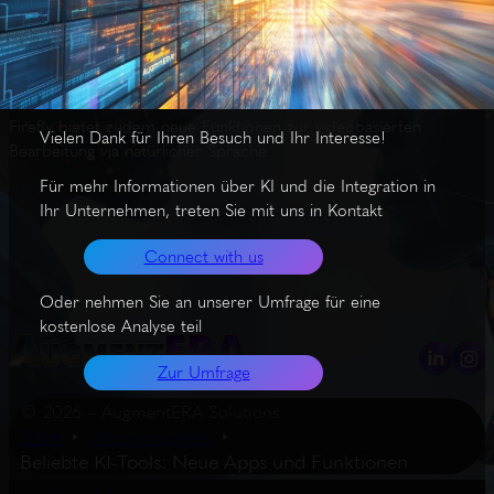
Aktuelle Trending Tools umfassen a0.dev zum Erstellen und
Veröffentlichen von mobilen Apps, MarketAlerts zur Analyse von
Aktienhandel, OG Herro zum schnellen Erstellen von Bildern aus
URLs, Nodejam als Formatierungshilfe, sowie Yolly AI für
cineastische Videoproduktion mit realistischen Sounds. Adobe
Firefly bietet zudem neue Funktionen zur videobasierten
Vielen Dank für Ihren Besuch und Ihr Interesse!
Bearbeitung via natürlicher Sprache.
Für mehr Informationen über KI und die Integration in
Ihr Unternehmen, treten Sie mit uns in Kontakt
Connect with us
Oder nehmen Sie an unserer Umfrage für eine
kostenlose Analyse teil
Zur Umfrage
© 2026 – AugmentERA Solutions
Start
Wissenswertes
Beliebte KI-Tools: Neue Apps und Funktionen