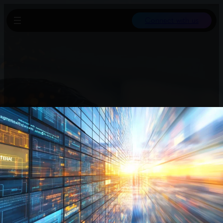
Connect with us
Zum Black Friday wird der AI Explorer zum halben Preis von nur
24,50 € (statt 49 €) angeboten – das entspricht nur 2 Euro pro
Monat für ein Jahr KI-Wissen. Nach der Black Week verdoppeln
sich die Preise und die Boni entfallen. Nutzer, die direkt mit
intensivem KI-Training starten wollen, können sich weiterhin für AI
Power User oder AI Automation Expert entscheiden, die
deutlich mehr Inhalte bieten.