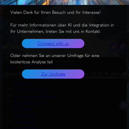
Vielen Dank für Ihren Besuch und Ihr Interesse!
Für mehr Informationen über KI und die Integration in
Ihr Unternehmen, treten Sie mit uns in Kontakt
Connect with us
Oder nehmen Sie an unserer Umfrage für eine
© 2026 – AugmentERA Solutions
kostenlose Analyse teil
Start
Wissenswertes
Black-Friday-Angebot: AI Explorer für 24,50 € statt 49
Zur Umfrage
About us
Connect with us
Datenschutzerklärung
EU AI Act – KI-
Grafiken
Impressum
Produkte &
empfehlungen