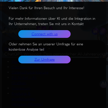
Vielen Dank für Ihren Besuch und Ihr Interesse!
Für mehr Informationen über KI und die Integration in
Ihr Unternehmen, treten Sie mit uns in Kontakt
Connect with us
© 2026 – AugmentERA Solutions
Oder nehmen Sie an unserer Umfrage für eine
Start
Wissenswertes
kostenlose Analyse teil
ChatGPT Wrapped: Dein persönlicher AI-Jahresrückbl
Zur Umfrage
About us
Connect with us
Datenschutzerklärung
EU AI Act – KI-
Grafiken
Impressum
Produkte &
empfehlungen
(Amazon Affiliates)