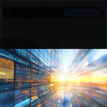
Connect with us
Der neue Jahresrückblick für ChatGPT-Nutzer analysiert
interaktiv deine Chat-Verläufe und visualisiert Top-Themen, Skills
und Gewohnheiten 2025 in einem Dashboard. Die Funktion ist
über einen cleveren Prompt in der Webversion am Rechner
nutzbar und auch kompatibel mit Claude und Gemini.