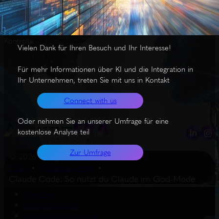
Aufgaben. Claude Code lebt direkt auf deinem Rechner, versteht
persönlichen Kontext und kommuniziert nahtlos mit deinen Tools
– für produktives Arbeiten im YOLO-Mode ohne permanente
Kontrolle.
Vielen Dank für Ihren Besuch und Ihr Interesse!
Für mehr Informationen über KI und die Integration in
Ihr Unternehmen, treten Sie mit uns in Kontakt
Connect with us
Oder nehmen Sie an unserer Umfrage für eine
kostenlose Analyse teil
Zur Umfrage
© 2026 – AugmentERA Solutions
Start
Wissenswertes
Claude Code: So nutzt du Claude im God-Mode
About us
Connect with us
Datenschutzerklärung