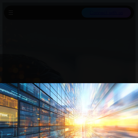
Connect with us
Claude Code von Anthropic ermöglicht einen tiefen Zugriff auf
das KI-Modell Claude, weit über einfache Browser-Chats hinaus.
Es kann Dateien sehen, Befehle ausführen, Dokumente erstellen
und stundenlang autonom arbeiten – ganz ohne
Programmierkenntnisse. Beispiele zeigen automatisiertes
Knowledge Management mit über 20.000 verknüpften Dateien,
laufende Tagesplanung mit automatischem Abgleich und
Interaktion bis hin zu eigenständigen Skills für wiederkehrende