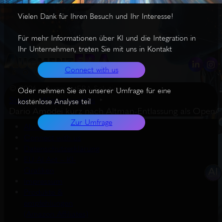
Vielen Dank für Ihren Besuch und Ihr Interesse!
Für mehr Informationen über KI und die Integration in
Ihr Unternehmen, treten Sie mit uns in Kontakt
Connect with us
© 2026 – AugmentERA Solutions
Oder nehmen Sie an unserer Umfrage für eine
Start
Wissenswertes
kostenlose Analyse teil
Dario Amodei kurz nach Altman-Entlassung als OpenA
Zur Umfrage
About us
Connect with us
Datenschutzerklärung
EU AI Act – KI-
Grafiken
Impressum
Produkte &
empfehlungen
(Amazon Affiliates)