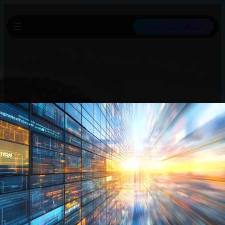
Connect with us
Vor etwa zwei Jahren schlug der OpenAI-Vorstand Dario Amodei
als CEO vor, nachdem Sam Altman entlassen wurde. Damals
betrug Anthropic noch eine Bewertung von 18 Milliarden Dollar,
aktuell wird das Unternehmen auf ca. 300 Milliarden Dollar
geschätzt.