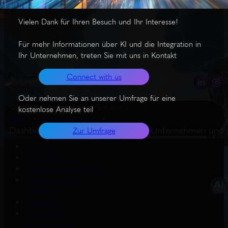
Vielen Dank für Ihren Besuch und Ihr Interesse!
Für mehr Informationen über KI und die Integration in
Ihr Unternehmen, treten Sie mit uns in Kontakt
Connect with us
Oder nehmen Sie an unserer Umfrage für eine
© 2026 – AugmentERA Solutions
kostenlose Analyse teil
Start
Wissenswertes
Dashboard-Tipp: Überblick über KI-Unternehmen und
Zur Umfrage
About us
Connect with us
Datenschutzerklärung
EU AI Act – KI-
Grafiken
Impressum
Produkte &
empfehlungen