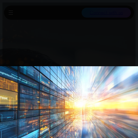
Connect with us
In wenigen Schritten lassen sich mit ChatGPT oder Claude Daten
zu öffentlichen KI-Unternehmen mit über 1 Mrd. USD
Marktkapitalisierung sammeln. Dazu gehören KI-Umsatzanteile,
aktuelle Aktienperformance und Earnings-Transkripte. Diese
Informationen können in Tabellen mit farblicher Markierung von
Abweichungen zum Nasdaq AI-Index visualisiert werden, um
langfristig erfolgversprechende Firmen zu identifizieren.