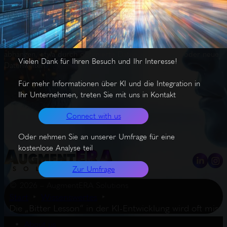
wirken, ist die Rolle von Daten weiterhin entscheidend: Für eine
Verdopplung der GPU-Leistung werden 40 % mehr Daten
benötigt. Die Erfolge der nächsten KI-Ära werden deshalb von
einer besseren Nutzung und Erweiterung der verfügbaren Daten
abhängen, etwa durch optimierte Datenarchitekturen oder neue
Vielen Dank für Ihren Besuch und Ihr Interesse!
Datenwelten.
Für mehr Informationen über KI und die Integration in
Ihr Unternehmen, treten Sie mit uns in Kontakt
Connect with us
Oder nehmen Sie an unserer Umfrage für eine
kostenlose Analyse teil
Zur Umfrage
© 2026 – AugmentERA Solutions
Start
Wissenswertes
Die „Bitter Lesson“ in der KI-Entwicklung wird oft miss
About us