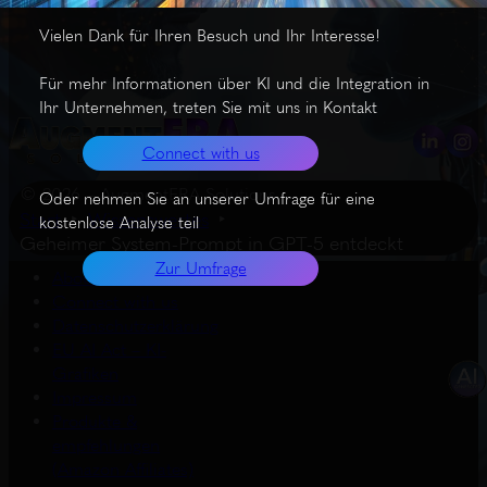
Vielen Dank für Ihren Besuch und Ihr Interesse!
Für mehr Informationen über KI und die Integration in
Ihr Unternehmen, treten Sie mit uns in Kontakt
Connect with us
© 2026 – AugmentERA Solutions
Oder nehmen Sie an unserer Umfrage für eine
Start
Wissenswertes
kostenlose Analyse teil
Geheimer System-Prompt in GPT-5 entdeckt
Zur Umfrage
About us
Connect with us
Datenschutzerklärung
EU AI Act – KI-
Grafiken
Impressum
Produkte &
empfehlungen
(Amazon Affiliates)