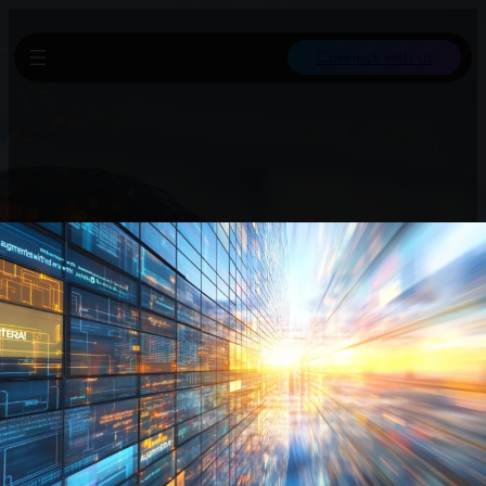
Connect with us
GPT-5 verwendet bei der API-Nutzung einen verborgenen
System-Prompt, der unabhängig vom Nutzereingang agiert und
schwer einsehbar ist. Dieser Prompt steuert, dass das Modell
Antworten knapp und direkt gibt und unnötige Erklärungen
vermeidet, sofern nicht explizit gewünscht.