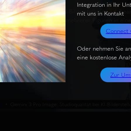
Integration in Ihr U
, bietet hochwertige KI-Bilderstellung und -bearb
mit uns in Kontakt
, konsistente Darstellung mehrerer Figuren in eine
Connect 
Oder nehmen Sie an
eine kostenlose Analy
Zur Um
es
Gemini 3 Pro Image: Studioqualität bei KI-Bilderstell