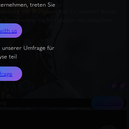
nternehmen, treten Sie
eitung mit Studioqualität. Es meistert bisher
r Szene sowie die Integration von aktuellem
with us
 unserer Umfrage für
se teil
frage
nach oben
ung