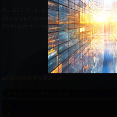
Gemini 3 Pro Image, auch Nano Banana Pro genannt
schwierige Aufgaben wie Texteinbindung in Bilder
Weltwissen für Infografiken.
Start
Wissenswert
© 2026 – AugmentERA Solutions
About us
Connect with us