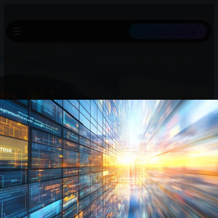
Connect with us
Gemini 3 ist in seiner Leistung konstanter, vermeidet Fehler in
kreativen Texten und operiert schneller als GPT-5 Pro. Das
Antigravity-IDE bietet mächtige Funktionen, erfordert aber aktive
Überwachung, um Fehler frühzeitig zu erkennen.