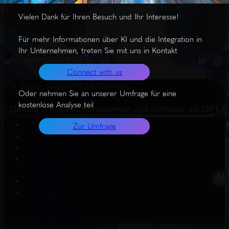
Vielen Dank für Ihren Besuch und Ihr Interesse!
Für mehr Informationen über KI und die Integration in
Ihr Unternehmen, treten Sie mit uns in Kontakt
Connect with us
© 2026 – AugmentERA Solutions
Oder nehmen Sie an unserer Umfrage für eine
Start
Wissenswertes
kostenlose Analyse teil
Gemini 3 Review: Konsistenter und schneller als GPT-5
About us
Zur Umfrage
Connect with us
Datenschutzerklärung
EU AI Act – KI-
Grafiken
Impressum
Produkte &
empfehlungen
(Amazon Affiliates)