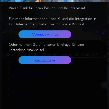
Vielen Dank für Ihren Besuch und Ihr Interesse!
Für mehr Informationen über KI und die Integration in
Ihr Unternehmen, treten Sie mit uns in Kontakt
Connect with us
© 2026 – AugmentERA Solutions
Oder nehmen Sie an unserer Umfrage für eine
Start
Wissenswertes
kostenlose Analyse teil
Gerüchte um GPT-5.1-mini Upgrade für ChatGPT
Zur Umfrage
About us
Connect with us
Datenschutzerklärung
EU AI Act – KI-
Grafiken
Impressum
Produkte &
empfehlungen
(Amazon Affiliates)