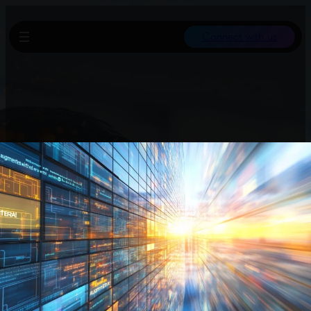
Connect with us
Einige Geschäftskunden sahen kurzfristig in ChatGPTs
Modellauswahl „GPT-5 Mini Scout“, was Spekulationen über ein
neues Upgrade auslöste. Ein Update in OpenAIs Programmcode
enthielt Hinweise auf „GPT-5.1 Mini“, das als Produktionsname für
„Mini Scout“ galt, wurde aber später entfernt.