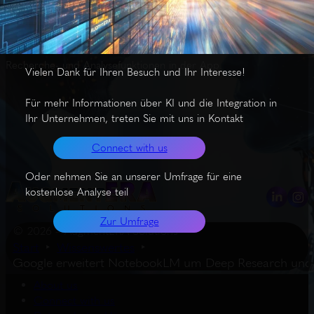
Das Update von Google’s NotebookLM integriert die Funktion
Deep Research für hochwertige Quellenintegration und erweitert
die Analysefähigkeit um zusätzliche Dateiformate wie
Tabellenkalkulationen und Word-Dokumente. Dies verbessert die
Recherche- und Analysefunktionen in der App.
Vielen Dank für Ihren Besuch und Ihr Interesse!
Für mehr Informationen über KI und die Integration in
Ihr Unternehmen, treten Sie mit uns in Kontakt
Connect with us
Oder nehmen Sie an unserer Umfrage für eine
kostenlose Analyse teil
Zur Umfrage
© 2026 – AugmentERA Solutions
Start
Wissenswertes
Google erweitert NotebookLM um Deep Research und u
About us
Connect with us