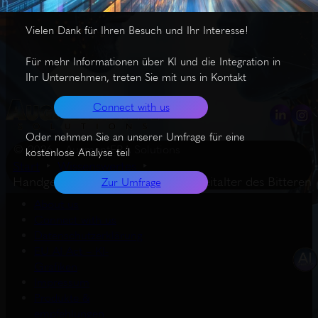
Vielen Dank für Ihren Besuch und Ihr Interesse!
Für mehr Informationen über KI und die Integration in
Ihr Unternehmen, treten Sie mit uns in Kontakt
Connect with us
Oder nehmen Sie an unserer Umfrage für eine
© 2026 – AugmentERA Solutions
kostenlose Analyse teil
Start
Wissenswertes
Handgefertigte Lösungen für das Zeitalter des Bitteren
Zur Umfrage
About us
Connect with us
Datenschutzerklärung
EU AI Act – KI-
Grafiken
Impressum
Produkte &
empfehlungen