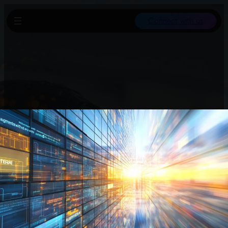
Connect with us
Generelle Ansätze mit großem Rechenaufwand sind langfristig
deutlich effektiver als speziell angepasste Architekturen.
Entwickler sollten sich bewusst sein, dass viele individuelle KI-
Architekturen mit der nächsten Modellgeneration obsolet sein
könnten. Es ist ratsam, genau die Aspekte zu identifizieren, die
nicht mit mehr Rechenleistung skalieren, und dort gezielt
Innovationen zu entwickeln.