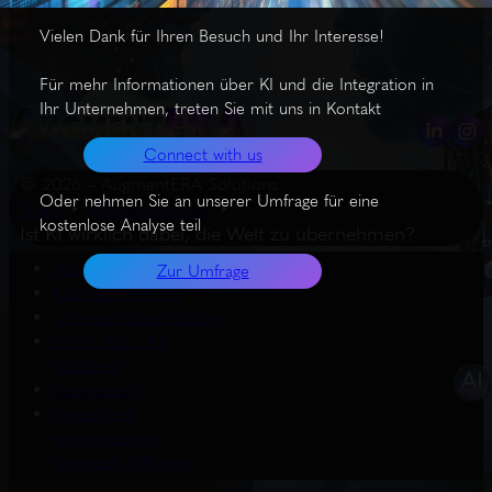
Vielen Dank für Ihren Besuch und Ihr Interesse!
Für mehr Informationen über KI und die Integration in
Ihr Unternehmen, treten Sie mit uns in Kontakt
Connect with us
© 2026 – AugmentERA Solutions
Oder nehmen Sie an unserer Umfrage für eine
Start
Wissenswertes
kostenlose Analyse teil
Ist KI wirklich dabei, die Welt zu übernehmen?
About us
Zur Umfrage
Connect with us
Datenschutzerklärung
EU AI Act – KI-
Grafiken
Impressum
Produkte &
empfehlungen
(Amazon Affiliates)