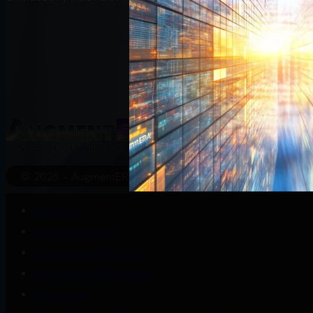
Start
Wissenswert
© 2026 – AugmentERA Solutions
About us
Connect with us
Datenschutzerklärung
EU AI Act – KI-Grafiken
Impressum