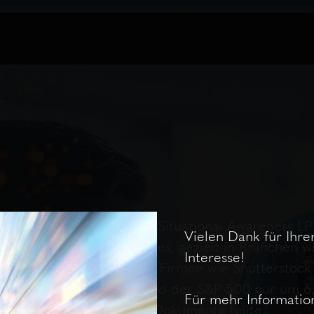
inen Hedgefonds namens Situational Awareness LP 
Vielen Dank für Ihre
ltet. Seine Strategie ist es, gezielt in Branchen w
Interesse!
d er kleine Wetten gegen Firmen wie Shutterstock 
n Gewinn von 47 %, während der S&P 500 nur um 
Für mehr Informatio
ußerte und vertrauliche Dokumente teilte.