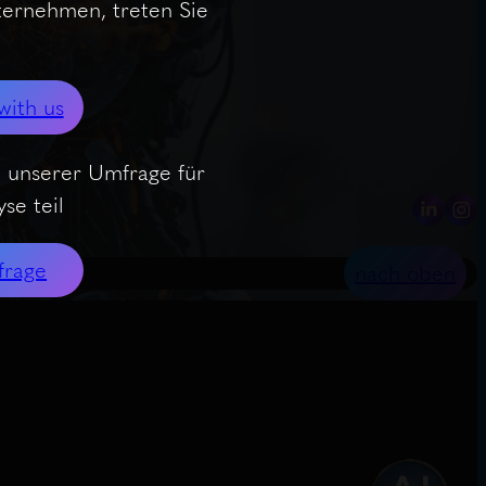
nternehmen, treten Sie
with us
 unserer Umfrage für
se teil
frage
nach oben
r