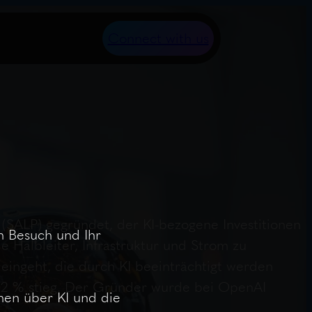
Connect with us
(SALP) gegründet, der KI-bezogene Investitionen
n Besuch und Ihr
ie Halbleiter, Infrastruktur und Strom zu
eingeht, die durch KI beeinträchtigt werden
6,2 % stieg. Der Gründer wurde bei OpenAI
nen über KI und die