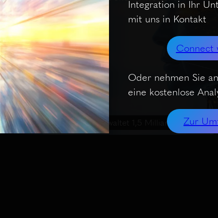
Integration in Ihr U
mit uns in Kontakt
Connect 
Oder nehmen Sie an
eine kostenlose Analy
Zur Um
es
KI-Fokushedgefonds verwaltet 1,5 Milliarden US-Dolla