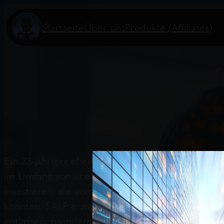
Startseite
Über uns
Produkte (Affiliates)
Ein 23-jähriger ehemalige OpenAI-Forscher hat e
im Umfang von über 1,5 Milliarden US-Dollar verwa
investieren, die vom KI-Boom profitieren, währen
könnten. SALP erzielte im ersten Halbjahr eine
entlassen, nachdem er Bedenken zur Sicherheit ä