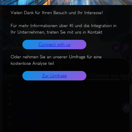
Vielen Dank für Ihren Besuch und Ihr Interesse!
Für mehr Informationen über KI und die Integration in
Ihr Unternehmen, treten Sie mit uns in Kontakt
Connect with us
Oder nehmen Sie an unserer Umfrage für eine
© 2026 – AugmentERA Solutions
kostenlose Analyse teil
Start
Wissenswertes
Lumo AI: Europäischer Datenschutz-Chatbot aus der 
Zur Umfrage
About us
Connect with us
Datenschutzerklärung
EU AI Act – KI-
Grafiken
Impressum
Produkte &
empfehlungen