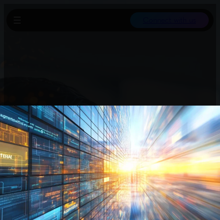
Connect with us
Lumo AI ist ein Privacy-First Chatbot der Firma Proton, der
verschiedene Open-Source-Sprachmodelle nutzt und
automatisch das beste Modell für jede Anfrage auswählt. Er
überzeugt mit einfacher Bedienung, Textdatenimport und
Websuche, ist aber bisher weniger umfangreich als große
Anbieter. Besonders bei sensiblen Daten punktet Lumo mit
seinem Fokus auf Datenschutz.