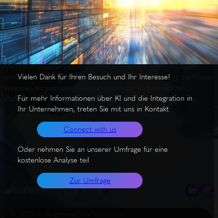
Microsoft präsentierte auf der Ignite-Konferenz über 70
Neuerungen mit Fokus auf die Integration von AI-Agenten direkt
in die Windows 11 Taskleiste. Diese Agenten, darunter ein
Copilot, können Prozesse automatisieren und zeigen in Echtzeit
ihren Status an. Zusätzlich können Dokumente in File Explorer
per Klick zusammengefasst oder E-Mails entworfen werden.
Microsoft arbeitet mit Anthropic zusammen, um mit Claude
Vielen Dank für Ihren Besuch und Ihr Interesse!
weitere AI-Lösungen in Azure anzubieten, und verfolgt die Vision,
Windows als zentrales Kontrollsystem für AI-Agenten zu
Für mehr Informationen über KI und die Integration in
etablieren.
Ihr Unternehmen, treten Sie mit uns in Kontakt
Connect with us
Oder nehmen Sie an unserer Umfrage für eine
kostenlose Analyse teil
Zur Umfrage
© 2026 – AugmentERA Solutions