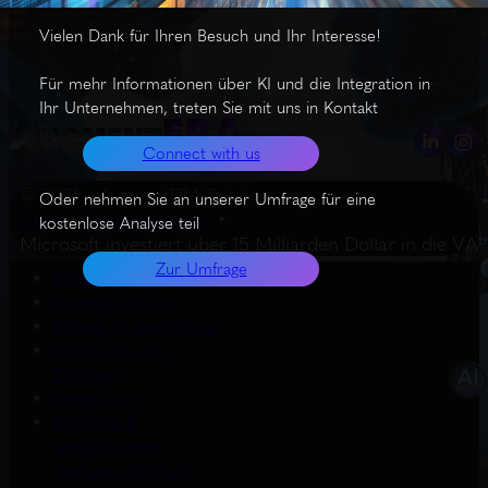
Vielen Dank für Ihren Besuch und Ihr Interesse!
Für mehr Informationen über KI und die Integration in
Ihr Unternehmen, treten Sie mit uns in Kontakt
Connect with us
© 2026 – AugmentERA Solutions
Oder nehmen Sie an unserer Umfrage für eine
Start
Wissenswertes
kostenlose Analyse teil
Microsoft investiert über 15 Milliarden Dollar in die VA
Zur Umfrage
About us
Connect with us
Datenschutzerklärung
EU AI Act – KI-
Grafiken
Impressum
Produkte &
empfehlungen
(Amazon Affiliates)