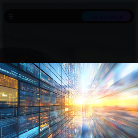
Connect with us
Diese Investition dient vor allem dem Ausbau von
Rechenzentren, die erstmals hochmoderne Nvidia-Chips in die
Vereinigten Arabischen Emirate bringen werden. Dadurch
unterstützt Microsoft seine Cloud-Infrastruktur für KI-
Entwicklungen in der Region.