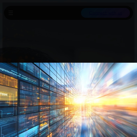
Connect with us
OpenAI führte ein Feature für ChatGPT ein, das Teamarbeit im
Chat stark erleichtert. Statt Screenshots kann man jetzt eine
Gruppe einladen, in der alle zusammen an Ideen arbeiten. Ein
Nutzer gibt Impulse, ein anderer verfeinert sie direkt im Chat.
Diese Erweiterung macht ChatGPT zum mächtigen Tool für
kollaborative Brainstormings und kreative Prozesse.