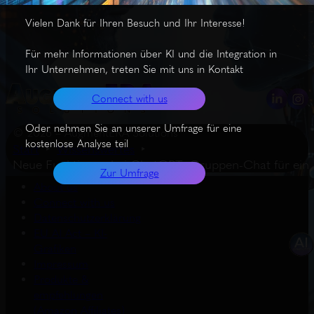
Vielen Dank für Ihren Besuch und Ihr Interesse!
Für mehr Informationen über KI und die Integration in
Ihr Unternehmen, treten Sie mit uns in Kontakt
Connect with us
Oder nehmen Sie an unserer Umfrage für eine
© 2026 – AugmentERA Solutions
kostenlose Analyse teil
Start
Wissenswertes
Neue Funktionen bei ChatGPT: Gruppen-Chat für ein
Zur Umfrage
About us
Connect with us
Datenschutzerklärung
EU AI Act – KI-
Grafiken
Impressum
Produkte &
empfehlungen
(Amazon Affiliates)