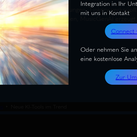
Integration in Ihr U
ThisTwice für Leseempfehlungen, Tinkery verknüpf
mit uns in Kontakt
AI plant Partys in 30 Sekunden, MusicGenAI erzeug
Connect 
Oder nehmen Sie an
eine kostenlose Analy
Zur Um
es
Neue KI-Tools im Trend