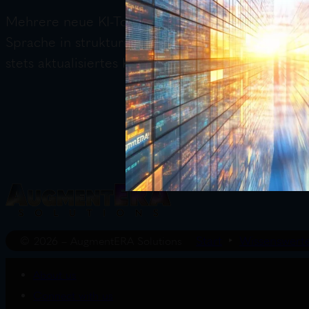
Mehrere neue KI-Tools wurden vorgestellt: Read
Sprache in strukturierte Notizen um, PartyPilot
stets aktualisiertes KI-Toolkit zur Verfügung.
Start
Wissenswert
© 2026 – AugmentERA Solutions
About us
Connect with us