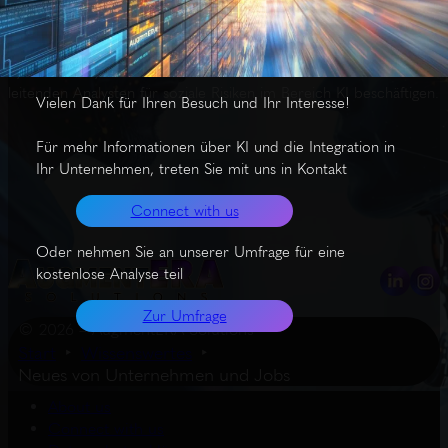
Zoom sucht für den Sommer 2026 kreative Design-Praktikanten
in Seattle, Palantir stellt Verteidigungssoftwareentwickler in
Washington, D.C. ein. Anthropic in San Francisco sucht Business
Systems Analysten auf mittlerem Niveau, OpenAI will einen
leitenden Analysten für soziale Risiken im Bereich KI beschäftigen.
Vielen Dank für Ihren Besuch und Ihr Interesse!
Für mehr Informationen über KI und die Integration in
Ihr Unternehmen, treten Sie mit uns in Kontakt
Connect with us
Oder nehmen Sie an unserer Umfrage für eine
kostenlose Analyse teil
Zur Umfrage
© 2026 – AugmentERA Solutions
Start
Wissenswertes
Neues von Unternehmen und Jobs
About us
Connect with us