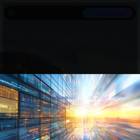
Connect with us
NVIDIA hat den „Jetson AGX Thor“ vorgestellt, einen Roboter-
Computer, der humanoide Roboter mit einem leistungsstarken
KI-Hirn ausstattet. Er liefert 2.070 TFLOPS Rechenleistung bei
nur 130 Watt Stromverbrauch und ermöglicht Robotern, ihre
Umgebung in Echtzeit zu sehen, zu denken, zu reagieren und
sich anzupassen. Durch die Verarbeitung von Sensoren wie
LiDAR und RADAR können Roboter komplexe, unvorhersehbare
Situationen bewältigen, was ein wichtiger Schritt zur echten