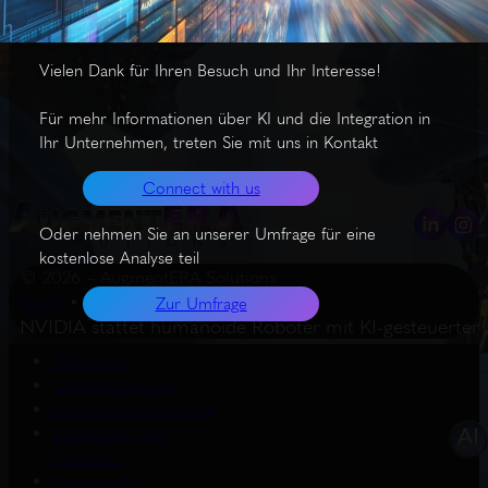
Allgemeinintelligenz in der Robotik ist.
Vielen Dank für Ihren Besuch und Ihr Interesse!
Für mehr Informationen über KI und die Integration in
Ihr Unternehmen, treten Sie mit uns in Kontakt
Connect with us
Oder nehmen Sie an unserer Umfrage für eine
kostenlose Analyse teil
© 2026 – AugmentERA Solutions
Start
Wissenswertes
Zur Umfrage
NVIDIA stattet humanoide Roboter mit KI-gesteuertem
About us
Connect with us
Datenschutzerklärung
EU AI Act – KI-
Grafiken
Impressum