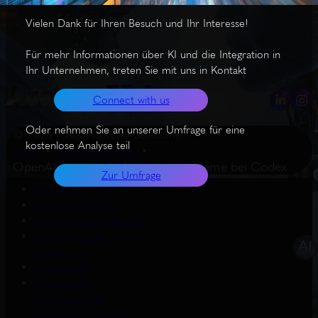
Vielen Dank für Ihren Besuch und Ihr Interesse!
Für mehr Informationen über KI und die Integration in
Ihr Unternehmen, treten Sie mit uns in Kontakt
Connect with us
Oder nehmen Sie an unserer Umfrage für eine
© 2026 – AugmentERA Solutions
kostenlose Analyse teil
Start
Wissenswertes
OpenAI untersucht Leistungsprobleme bei Codex
Zur Umfrage
About us
Connect with us
Datenschutzerklärung
EU AI Act – KI-
Grafiken
Impressum
Produkte &
empfehlungen
(Amazon Affiliates)