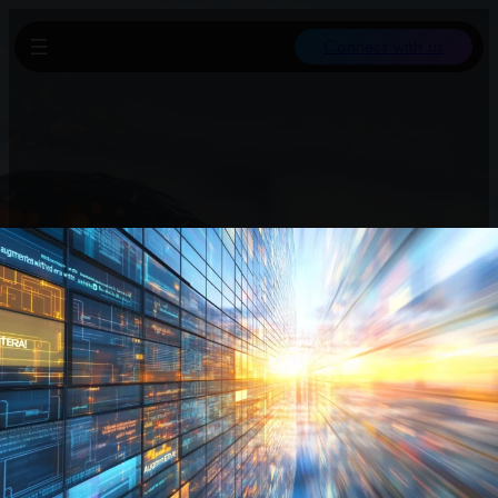
Connect with us
Nach Nutzerberichten über verschlechterte Codex-Performance
setzte OpenAI ein Team ein, das Ursachen evaluiert und Fehler
dokumentiert hat. Es fanden sich keine zentralen Fehler, aber
mehrere kleinere Probleme: Ältere Hardware drosselt Leistung,
ein Bug führte zu plötzlichem Sprachwechsel und
Kontextkompression mindert Präzision bei langen Dialogen.