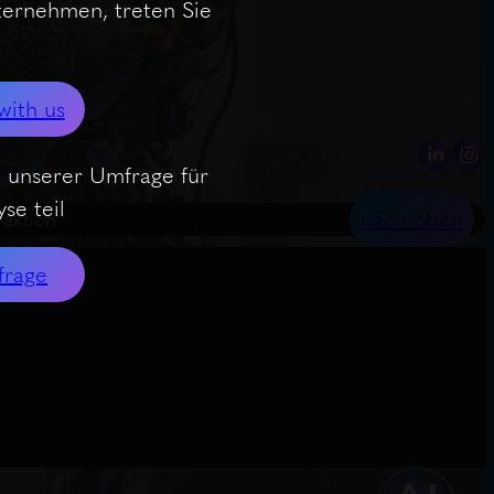
nternehmen, treten Sie
with us
 unserer Umfrage für
se teil
nach oben
raktion
frage