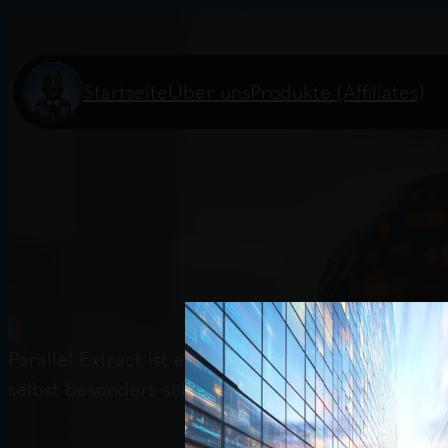
Startseite
Über uns
Produkte (Affiliates)
Parallel Extract ist eine API, die Inhalte von UR
selbst besonders schwierige Webseiten zuverlässig