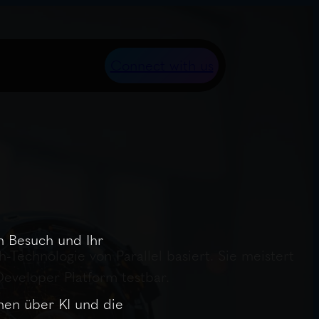
Connect with us
n Besuch und Ihr
-Technologie von Parallel basiert. Sie meistert
Developer Platform testbar.
nen über KI und die