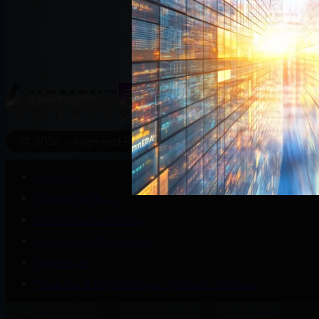
Start
Wissenswert
© 2026 – AugmentERA Solutions
About us
Connect with us
Datenschutzerklärung
EU AI Act – KI-Grafiken
Impressum
Produkte & empfehlungen (Amazon Affiliates)