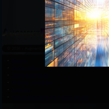
Start
Wissenswert
© 2026 – AugmentERA Solutions
About us
Connect with us
Datenschutzerklärung
EU AI Act – KI-Grafiken
Impressum
Produkte & empfehlungen (Amazon Affiliates)