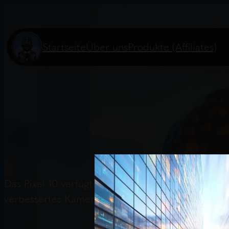
Startseite
Über uns
Produkte (Affiliates)
Das Pixel 10 verfügt über KI-gestützte Funktion
verbessertes Kamerasystem. Ein Podcast erläuter