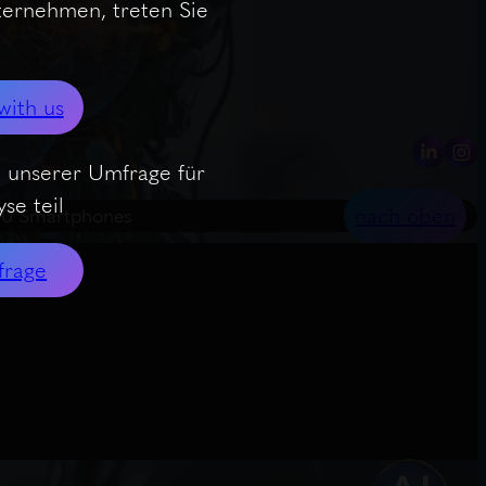
nternehmen, treten Sie
with us
 unserer Umfrage für
se teil
nach oben
l 10 Smartphones
frage