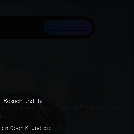
Connect with us
n Besuch und Ihr
unterstützt durch den Tensor G5 Chip und ein
ionen.
nen über KI und die