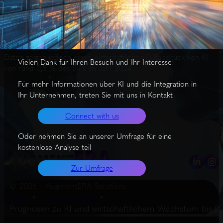
Während viele Ökonomen ein jährliches zusätzliches Wachstum
von 0,1-1,5 % durch KI prognostizieren, erwarten KI-Insider
Schätzungen zwischen 3-30 %. Die Mehrheit der Ökonomen
betrachtet heutige KI wie ChatGPT als maximale Entwicklung und
hält virtuelle KI-Kollegen für unwahrscheinlich. Die bisherigen
Daten zeigen jedoch einen wirtschaftlichen Fußabdruck von KI
Vielen Dank für Ihren Besuch und Ihr Interesse!
von rund 0,5 % des BIPs im Jahr 2024.
Für mehr Informationen über KI und die Integration in
Ihr Unternehmen, treten Sie mit uns in Kontakt
Connect with us
Oder nehmen Sie an unserer Umfrage für eine
kostenlose Analyse teil
Zur Umfrage
© 2026 – AugmentERA Solutions
Start
Wissenswertes
Prognosen zu KI und wirtschaftlichem Wachstum bis 2