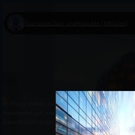
Startseite
Über uns
Produkte (Affiliates)
Im Fokus stehen zwei Interviews mit Dario Amod
Vorurteilen auf, warnt aber vor der schnellen En
Zukunft stark prägt. Beide bieten wertvolle Ein