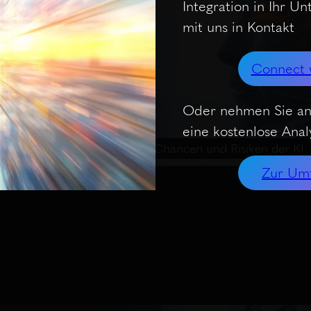
Integration in Ihr U
mit uns in Kontakt
Connect 
Oder nehmen Sie an
eine kostenlose Analy
es
Real-Talk der AI-CEOs: Chancen und Risiken der KI
Zur Um