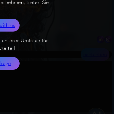
nternehmen, treten Sie
with us
 unserer Umfrage für
se teil
nach oben
frage