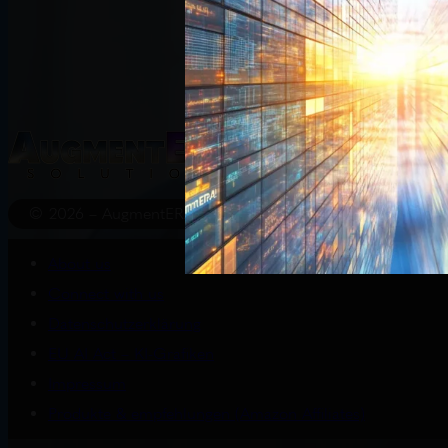
Start
Wissenswert
© 2026 – AugmentERA Solutions
About us
Connect with us
Datenschutzerklärung
EU AI Act – KI-Grafiken
Impressum
Produkte & empfehlungen (Amazon Affiliates)