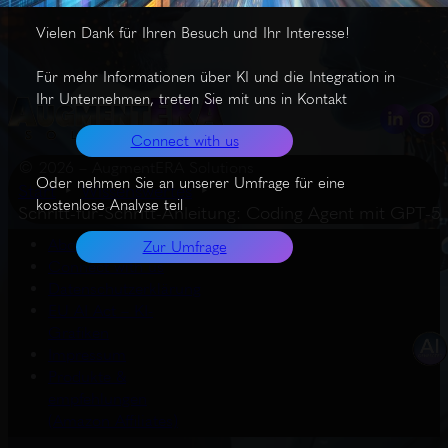
Vielen Dank für Ihren Besuch und Ihr Interesse!
Für mehr Informationen über KI und die Integration in
Ihr Unternehmen, treten Sie mit uns in Kontakt
Connect with us
© 2026 – AugmentERA Solutions
Oder nehmen Sie an unserer Umfrage für eine
Start
Wissenswertes
kostenlose Analyse teil
Schritt-für-Schritt-Anleitung: Coding Agent mit GPT-5
About us
Zur Umfrage
Connect with us
Datenschutzerklärung
EU AI Act – KI-
Grafiken
Impressum
Produkte &
empfehlungen
(Amazon Affiliates)