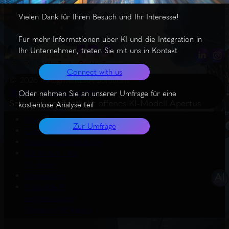
Vielen Dank für Ihren Besuch und Ihr Interesse!
Für mehr Informationen über KI und die Integration in
Ihr Unternehmen, treten Sie mit uns in Kontakt
Connect with us
© 2026 – AugmentERA Solutions
Start
Wissenswertes
Oder nehmen Sie an unserer Umfrage für eine
Schweiz veröffentlicht offenes KI-Modell Apertus
kostenlose Analyse teil
About us
Zur Umfrage
Connect with us
Datenschutzerklärung
EU AI Act – KI-
Grafiken
Impressum
Produkte &
empfehlungen
(Amazon Affiliates)