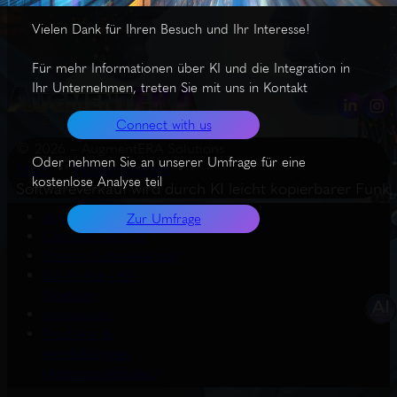
Vielen Dank für Ihren Besuch und Ihr Interesse!
Für mehr Informationen über KI und die Integration in
Ihr Unternehmen, treten Sie mit uns in Kontakt
Connect with us
© 2026 – AugmentERA Solutions
Oder nehmen Sie an unserer Umfrage für eine
Start
Wissenswertes
kostenlose Analyse teil
Softwareverkauf wird durch KI leicht kopierbarer Funk
About us
Zur Umfrage
Connect with us
Datenschutzerklärung
EU AI Act – KI-
Grafiken
Impressum
Produkte &
empfehlungen
(Amazon Affiliates)