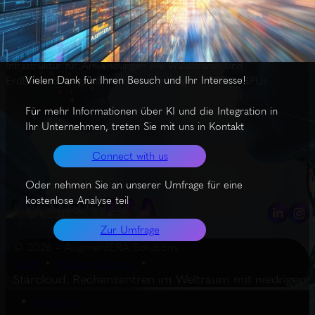
Starcloud arbeitet an Weltraumsatelliten mit KI, um Datenzentren
im Orbit zu etablieren, welche mit Solarenergie betrieben
werden und das Vakuum des Weltalls für Kühlung nutzen. Das
Ziel ist 10-mal geringere Energiekosten und nachhaltigere
Infrastruktur für Anwendungen wie Waldbrand- und
Vielen Dank für Ihren Besuch und Ihr Interesse!
Erdbeobachtung mit hochleistungsfähigen NVIDIA-GPUs.
Für mehr Informationen über KI und die Integration in
Ihr Unternehmen, treten Sie mit uns in Kontakt
Connect with us
Oder nehmen Sie an unserer Umfrage für eine
kostenlose Analyse teil
Zur Umfrage
© 2026 – AugmentERA Solutions
Start
Wissenswertes
Starcloud: Rechenzentren im Weltraum mit niedrigeren
About us