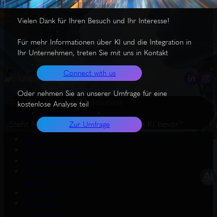
Vielen Dank für Ihren Besuch und Ihr Interesse!
Für mehr Informationen über KI und die Integration in
Ihr Unternehmen, treten Sie mit uns in Kontakt
Connect with us
Oder nehmen Sie an unserer Umfrage für eine
© 2026 – AugmentERA Solutions
kostenlose Analyse teil
Start
Wissenswertes
Steht Massenautomatisierung durch KI bevor?
Zur Umfrage
About us
Connect with us
Datenschutzerklärung
EU AI Act – KI-
Grafiken
Impressum
Produkte &
empfehlungen