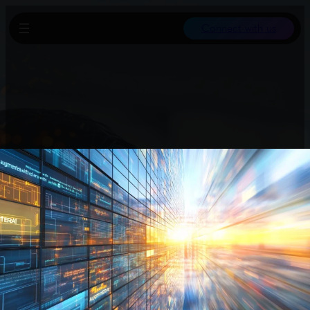
Connect with us
Entgegen vieler Schlagzeilen verschiebt KI eher Arbeitsplätze, als
sie zu vernichten. Studien zeigen, dass KI bisher noch keine
großflächigen Jobverluste verursacht hat. Die Erwerbsquote in
den USA liegt bei 62,5% trotz des demografischen Wandels, und
die Beschäftigung wird bis 2033 leicht wachsen. Historisch
gesehen haben Technologien meist neue Jobs geschaffen statt
welche abzubauen.