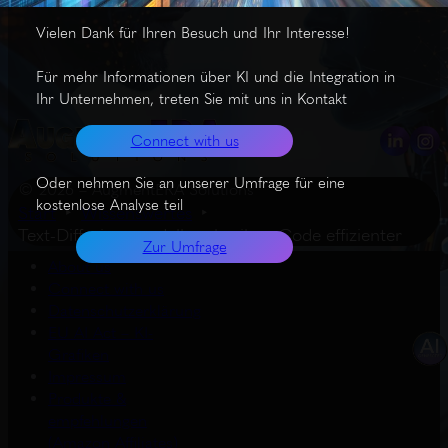
Vielen Dank für Ihren Besuch und Ihr Interesse!
Für mehr Informationen über KI und die Integration in
Ihr Unternehmen, treten Sie mit uns in Kontakt
Connect with us
Oder nehmen Sie an unserer Umfrage für eine
© 2026 – AugmentERA Solutions
kostenlose Analyse teil
Start
Wissenswertes
Text-Diffusionsmodelle schreiben Code effizienter
Zur Umfrage
About us
Connect with us
Datenschutzerklärung
EU AI Act – KI-
Grafiken
Impressum
Produkte &
empfehlungen
(Amazon Affiliates)