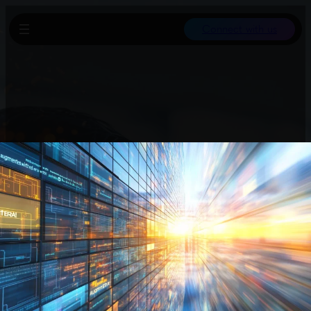
Connect with us
Diffusions-Sprachmodelle generieren Code schneller als große
Sprachmodelle, da strukturierte Ausgaben geringere Entropie
aufweisen und somit mehr Token parallel pro Schritt decodieren
können. Tests zeigen, dass vor allem die Struktur des Outputs für
die Geschwindigkeit relevant ist, nicht etwa die Erinnerung an
Trainingsdaten.