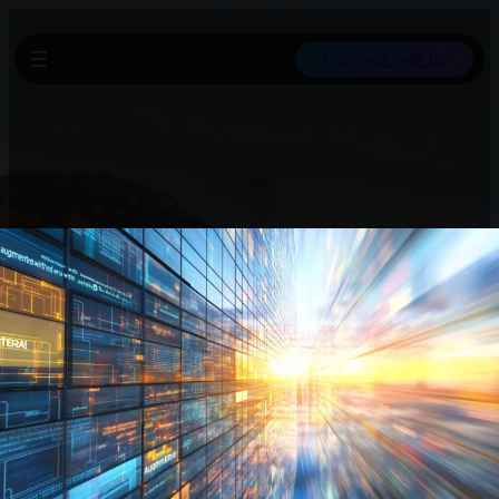
Connect with us
Anguilla hat durch die .ai-Top-Level-Domain einen unerwarteten
finanziellen Erfolg erzielt: Die 16.000-Einwohner-Karibikinsel
verdient jährlich 39 Millionen Dollar, was einem Viertel der
Staatseinnahmen entspricht. Über 850.000 .ai-Domains werden
für hohe Preise vermarktet.