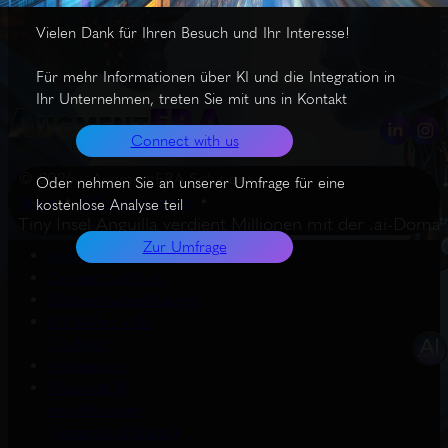
Vielen Dank für Ihren Besuch und Ihr Interesse!
Für mehr Informationen über KI und die Integration in
Ihr Unternehmen, treten Sie mit uns in Kontakt
Connect with us
© 2026 – AugmentERA Solutions
Oder nehmen Sie an unserer Umfrage für eine
Start
Wissenswertes
kostenlose Analyse teil
Tiny Insel Anguilla verdient Millionen mit der .ai-Domai
Zur Umfrage
About us
Connect with us
Datenschutzerklärung
EU AI Act – KI-
Grafiken
Impressum
Produkte &
empfehlungen
(Amazon Affiliates)