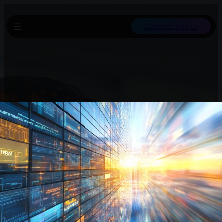
Connect with us
Die Untersuchung kategorisiert Methoden des LLM-Reasonings
nach zwei Dimensionen: Inferenzzeit versus Training und
autonom agierende versus eigenständige Systeme. Der Trend
geht von reiner Inferenzskalierung hin zu lernbasierten Reasoning-
Ansätzen und agentenbasierten Workflows.