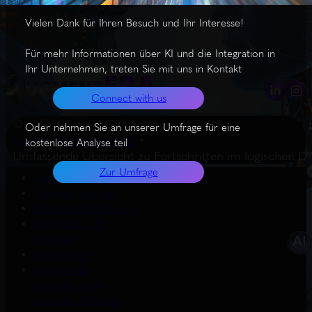
Vielen Dank für Ihren Besuch und Ihr Interesse!
Für mehr Informationen über KI und die Integration in
Ihr Unternehmen, treten Sie mit uns in Kontakt
Connect with us
© 2026 – AugmentERA Solutions
Oder nehmen Sie an unserer Umfrage für eine
Start
Wissenswertes
kostenlose Analyse teil
Umfassende Übersicht zu Fortschritten im logischen 
Zur Umfrage
About us
Connect with us
Datenschutzerklärung
EU AI Act – KI-
Grafiken
Impressum
Produkte &
empfehlungen
(Amazon Affiliates)