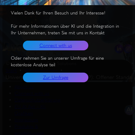
Vielen Dank für Ihren Besuch und Ihr Interesse!
Für mehr Informationen über KI und die Integration in
Ihr Unternehmen, treten Sie mit uns in Kontakt
Connect with us
Oder nehmen Sie an unserer Umfrage für eine
© 2026 – AugmentERA Solutions
kostenlose Analyse teil
Start
Wissenswertes
Universal Commerce Protocol (UCP): Offener Standard
Zur Umfrage
About us
Connect with us
Datenschutzerklärung
EU AI Act – KI-
Grafiken
Impressum
Produkte &
empfehlungen