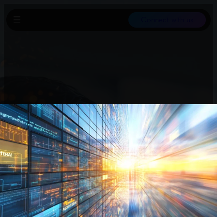
Connect with us
Das UCP ist ein quelloffener Standard zur reibungslosen
Abwicklung von Handelsabläufen zwischen Kunden, Unternehmen
und Zahlungsanbietern. Es ist kompatibel mit bestehender
Einzelhandelsinfrastruktur und weiteren Protokollen. Entwickelt
wurde UCP von Google in Zusammenarbeit mit
Branchenführern, um flexible Integration per API und Agent-zu-
Agent-Kommunikation zu ermöglichen.