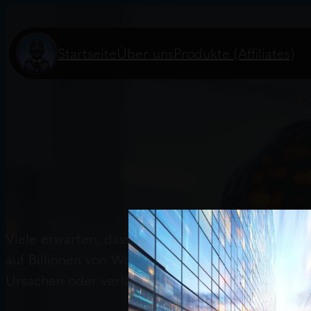
Startseite
Über uns
Produkte (Affiliates)
Viele erwarten, dass KI-Fehler wie Softwarefehl
auf Billionen von Wörtern und sind kaum reproduz
Ursachen oder verlässliche Korrekturen, weshalb