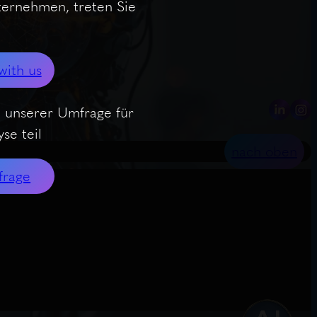
nternehmen, treten Sie
with us
 unserer Umfrage für
se teil
nach oben
frage