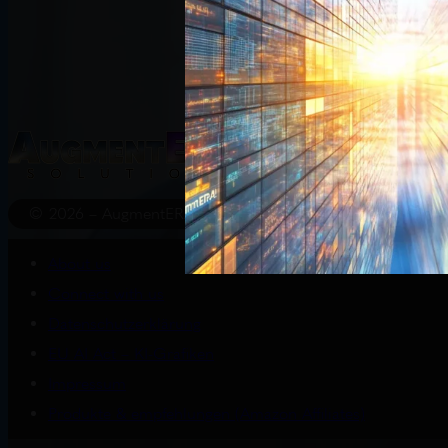
Start
Wissenswert
© 2026 – AugmentERA Solutions
About us
Connect with us
Datenschutzerklärung
EU AI Act – KI-Grafiken
Impressum
Produkte & empfehlungen (Amazon Affiliates)