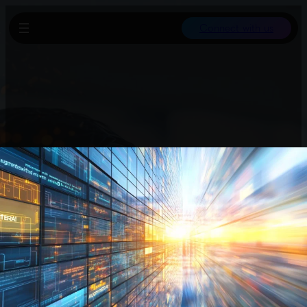
Connect with us
Viele Unternehmen scheitern daran, verlässliche Ergebnisse mit
KI-Agenten zu erzielen, weil sie sich zu sehr auf das Feinjustieren
von Prompts konzentrieren. Eine Anleitung von You.com
beschreibt die fünf Entwicklungsstufen erfolgreicher KI-Agenten
und zeigt, warum viele Organisationen diese noch nicht erreicht
haben. Der Artikel bietet wertvolle Einblicke in modernes
Agentenmanagement.