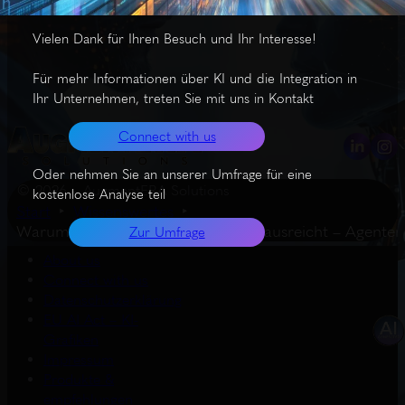
Vielen Dank für Ihren Besuch und Ihr Interesse!
Für mehr Informationen über KI und die Integration in
Ihr Unternehmen, treten Sie mit uns in Kontakt
Connect with us
Oder nehmen Sie an unserer Umfrage für eine
© 2026 – AugmentERA Solutions
kostenlose Analyse teil
Start
Wissenswertes
Warum Prompt-Tuning allein nicht ausreicht – Agent
Zur Umfrage
About us
Connect with us
Datenschutzerklärung
EU AI Act – KI-
Grafiken
Impressum
Produkte &
empfehlungen